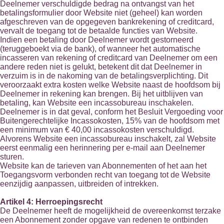
Deelnemer verschuldigde bedrag na ontvangst van het
betalingsformulier door Website niet (geheel) kan worden
afgeschreven van de opgegeven bankrekening of creditcard,
vervalt de toegang tot de betaalde functies van Website.
Indien een betaling door Deelnemer wordt gestorneerd
(teruggeboekt via de bank), of wanneer het automatische
incasseren van rekening of creditcard van Deelnemer om een
andere reden niet is gelukt, betekent dit dat Deelnemer in
verzuim is in de nakoming van de betalingsverplichting. Dit
veroorzaakt extra kosten welke Website naast de hoofdsom bij
Deelnemer in rekening kan brengen. Bij het uitblijven van
betaling, kan Website een incassobureau inschakelen.
Deelnemer is in dat geval, conform het Besluit Vergoeding voor
Buitengerechtelijke Incassokosten, 15% van de hoofdsom met
een minimum van € 40,00 incassokosten verschuldigd.
Alvorens Website een incassobureau inschakelt, zal Website
eerst eenmalig een herinnering per e-mail aan Deelnemer
sturen.
Website kan de tarieven van Abonnementen of het aan het
Toegangsvorm verbonden recht van toegang tot de Website
eenzijdig aanpassen, uitbreiden of intrekken.
Artikel 4: Herroepingsrecht
De Deelnemer heeft de mogelijkheid de overeenkomst terzake
een Abonnement zonder opgave van redenen te ontbinden