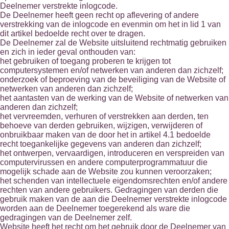
Deelnemer verstrekte inlogcode.
De Deelnemer heeft geen recht op aflevering of andere
verstrekking van de inlogcode en evenmin om het in lid 1 van
dit artikel bedoelde recht over te dragen.
De Deelnemer zal de Website uitsluitend rechtmatig gebruiken
en zich in ieder geval onthouden van:
het gebruiken of toegang proberen te krijgen tot
computersystemen en/of netwerken van anderen dan zichzelf;
onderzoek of beproeving van de beveiliging van de Website of
netwerken van anderen dan zichzelf;
het aantasten van de werking van de Website of netwerken van
anderen dan zichzelf;
het vervreemden, verhuren of verstrekken aan derden, ten
behoeve van derden gebruiken, wijzigen, verwijderen of
onbruikbaar maken van de door het in artikel 4.1 bedoelde
recht toegankelijke gegevens van anderen dan zichzelf;
het ontwerpen, vervaardigen, introduceren en verspreiden van
computervirussen en andere computerprogrammatuur die
mogelijk schade aan de Website zou kunnen veroorzaken;
het schenden van intellectuele eigendomsrechten en/of andere
rechten van andere gebruikers. Gedragingen van derden die
gebruik maken van de aan die Deelnemer verstrekte inlogcode
worden aan de Deelnemer toegerekend als ware die
gedragingen van de Deelnemer zelf.
Website heeft het recht om het gebruik door de Deelnemer van